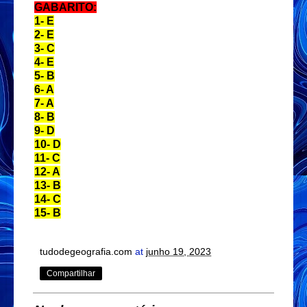
GABARITO:
1- E
2- E
3- C
4- E
5- B
6- A
7- A
8- B
9- D
10- D
11- C
12- A
13- B
14- C
15- B
tudodegeografia.com
at
junho 19, 2023
Compartilhar