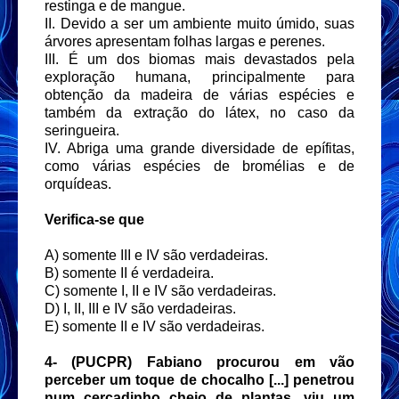
restinga e de mangue.
II. Devido a ser um ambiente muito úmido, suas
árvores apresentam folhas largas e perenes.
III. É um dos biomas mais devastados pela
exploração humana, principalmente para
obtenção da madeira de várias espécies e
também da extração do látex, no caso da
seringueira.
IV. Abriga uma grande diversidade de epífitas,
como várias espécies de bromélias e de
orquídeas.
Verifica-se que
A) somente III e IV são verdadeiras.
B) somente II é verdadeira.
C) somente I, II e IV são verdadeiras.
D) I, II, III e IV são verdadeiras.
E) somente II e IV são verdadeiras.
4- (PUCPR) Fabiano procurou em vão
perceber um toque de chocalho [...] penetrou
num cercadinho cheio de plantas, viu um