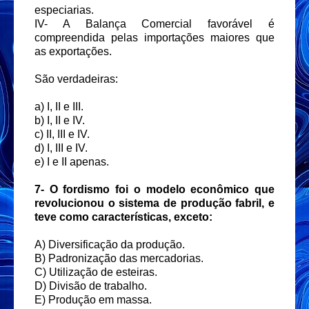
especiarias.
IV- A Balança Comercial favorável é
compreendida pelas importações maiores que
as exportações.
São verdadeiras:
a) I, II e III.
b) I, II e IV.
c) II, III e IV.
d) I, III e IV.
e) I e II apenas.
7-
O fordismo foi o modelo econômico que
revolucionou o sistema de produção fabril, e
teve como características, exceto:
A) Diversificação da produção.
B) Padronização das mercadorias.
C) Utilização de esteiras.
D) Divisão de trabalho.
E) Produção em massa.