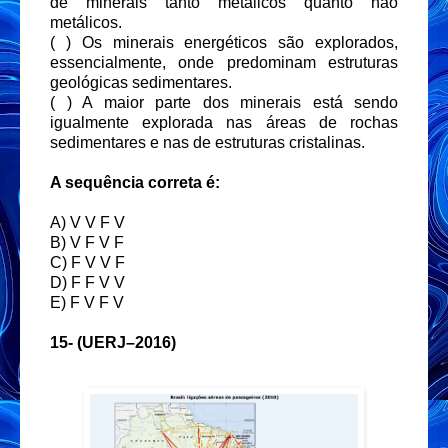
de minerais tanto metálicos quanto não
metálicos.
( ) Os minerais energéticos são explorados,
essencialmente, onde predominam estruturas
geológicas sedimentares.
( ) A maior parte dos minerais está sendo
igualmente explorada nas áreas de rochas
sedimentares e nas de estruturas cristalinas.
A sequência correta é:
A) V V F V
B) V F V F
C) F V V F
D) F F V V
E) F V F V
15-
(UERJ–2016)