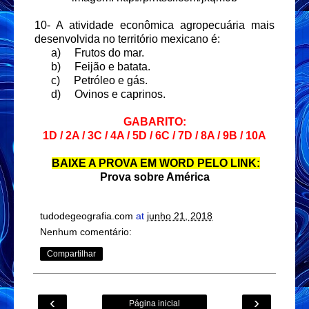
10- A atividade econômica agropecuária mais
desenvolvida no território mexicano é:
a)
Frutos do mar.
b)
Feijão e batata.
c)
Petróleo e gás.
d)
Ovinos e caprinos.
GABARITO:
1D / 2A / 3C / 4A / 5D / 6C / 7D / 8A / 9B / 10A
BAIXE A PROVA EM WORD PELO LINK:
Prova sobre América
tudodegeografia.com
at
junho 21, 2018
Nenhum comentário:
Compartilhar
‹
›
Página inicial