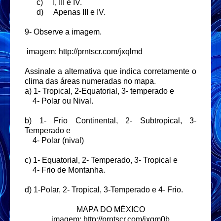
c)
I, III e IV.
d)
Apenas III e IV.
9- Observe a imagem.
imagem:
http://prntscr.com/jxqlmd
Assinale a alternativa que indica corretamente o
clima das áreas numeradas no mapa.
a) 1- Tropical, 2-Equatorial, 3- temperado e
4- Polar ou Nival.
b) 1- Frio Continental, 2- Subtropical, 3-
Temperado e
4- Polar (nival)
c) 1- Equatorial, 2- Temperado, 3- Tropical e
4- Frio de Montanha.
d) 1-Polar, 2- Tropical, 3-Temperado e 4- Frio.
MAPA DO MÉXICO
imagem:
http://prntscr.com/jxqm0b