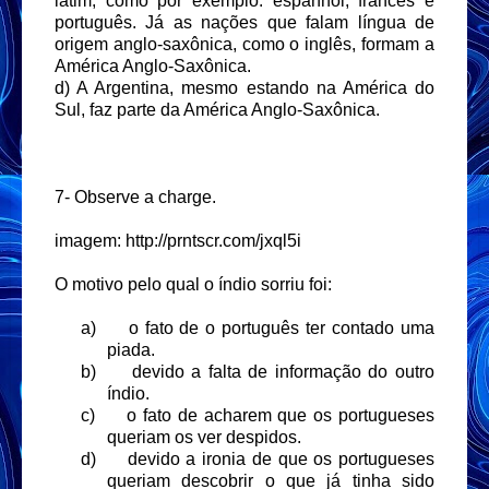
latim, como por exemplo: espanhol, francês e
português. Já as nações que falam língua de
origem anglo-saxônica, como o inglês, formam a
América Anglo-Saxônica.
d) A Argentina, mesmo estando na América do
Sul, faz parte da América Anglo-Saxônica.
7- Observe a charge.
imagem: http://prntscr.com/jxql5i
O motivo pelo qual o índio sorriu foi:
a)
o fato de o português ter contado uma
piada.
b)
devido a falta de informação do outro
índio.
c)
o fato de acharem que os portugueses
queriam os ver despidos.
d)
devido a ironia de que os portugueses
queriam descobrir o que já tinha sido