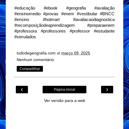
#educação
#ebook
#geografia
#avaliação
#ensinomedio
#provas
#enem
#vestibular
#BNCC
#ensino
#hotmart
#avaliacaodiagnostica
#recomposiçãodeaprendizagem
#preparaenem
#professora
#professores
#professor
#estudante
#simulados
tudodegeografia.com
at
março 09, 2025
Nenhum comentário:
Compartilhar
‹
›
Página inicial
Ver versão para a web