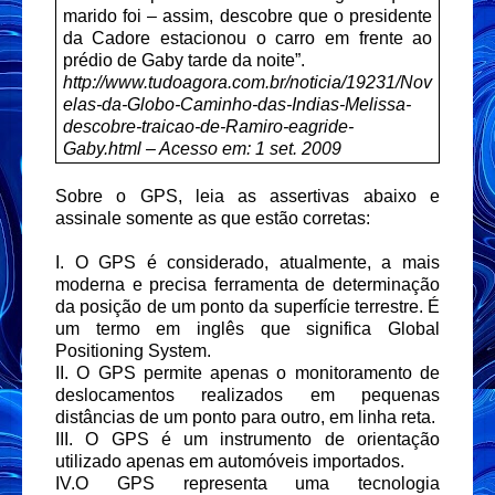
marido foi – assim, descobre que o presidente
da Cadore estacionou o carro em frente ao
prédio de Gaby tarde da noite”.
http://www.tudoagora.com.br/noticia/19231/Nov
elas-da-Globo-Caminho-das-Indias-Melissa-
descobre-traicao-de-Ramiro-eagride-
Gaby.html
– Acesso em: 1 set. 2009
Sobre o GPS, leia as assertivas abaixo e
assinale somente as que estão corretas:
I. O GPS é considerado, atualmente, a mais
moderna e precisa ferramenta de determinação
da posição de um ponto da superfície terrestre. É
um termo em inglês que significa Global
Positioning System.
II. O GPS permite apenas o monitoramento de
deslocamentos realizados em pequenas
distâncias de um ponto para outro, em linha reta.
III. O GPS é um instrumento de orientação
utilizado apenas em automóveis importados.
IV.O GPS representa uma tecnologia