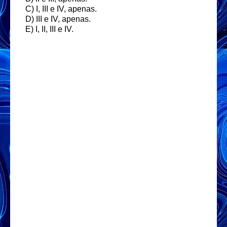
C) I, III e IV, apenas.
D) III e IV, apenas.
E) I, II, III e IV.