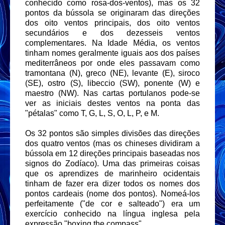
conhecido como rosa-dos-ventos), mas os 32
pontos da bússola se originaram das direções
dos oito ventos principais, dos oito ventos
secundários e dos dezesseis ventos
complementares. Na Idade Média, os ventos
tinham nomes geralmente iguais aos dos países
mediterrâneos por onde eles passavam como
tramontana (N), greco (NE), levante (E), siroco
(SE), ostro (S), libeccio (SW), ponente (W) e
maestro (NW). Nas cartas portulanos pode-se
ver as iniciais destes ventos na ponta das
"pétalas" como T, G, L, S, O, L, P, e M.
Os 32 pontos são simples divisões das direções
dos quatro ventos (mas os chineses dividiram a
bússola em 12 direções principais baseadas nos
signos do Zodíaco). Uma das primeiras coisas
que os aprendizes de marinheiro ocidentais
tinham de fazer era dizer todos os nomes dos
pontos cardeais (nome dos pontos). Nomeá-los
perfeitamente ("de cor e salteado") era um
exercício conhecido na língua inglesa pela
expressão "boxing the compass".