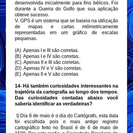
desenvolvida inicialmente para fins bélicos. Foi
durante a Guerra do Golfo que sua aplicação
obteve sucesso.
V. GPS é um sistema que se baseia na utilização
de mapas e cartas milimetricamente
representadas em um gráfico de escalas
pequenas.
(A) Apenas I e III são corretas.
(B) Apenas I e IV são corretas.
(C) Apenas II e III são corretas.
(D) Apenas IV e V são corretas.
(E) Apenas II e V são corretas
14-
Há também curiosidades interessantes na
trajetória da cartografia ao longo dos tempos.
Das curiosidades contadas abaixo você
saberia identificar as verdadeiras?
I) Dia 6 de maio é o dia do Cartógrafo, esta data
foi escolhida pois o mais antigo registro
cartográfico feito no Brasil é de 6 de maio de