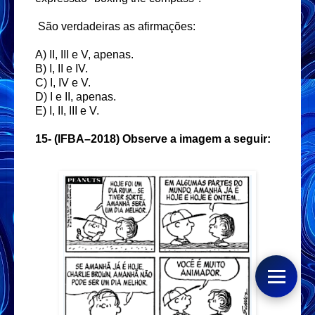
São verdadeiras as afirmações:
A) II, III e V, apenas.
B) I, II e IV.
C) I, IV e V.
D) I e II, apenas.
E) I, II, III e V.
15-
(IFBA–2018) Observe a imagem a seguir: