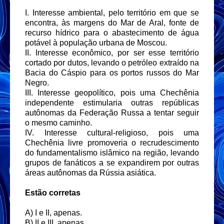
I. Interesse ambiental, pelo território em que se
encontra, às margens do Mar de Aral, fonte de
recurso hídrico para o abastecimento de água
potável à população urbana de Moscou.
II. Interesse econômico, por ser esse território
cortado por dutos, levando o petróleo extraído na
Bacia do Cáspio para os portos russos do Mar
Negro.
III. Interesse geopolítico, pois uma Chechênia
independente estimularia outras repúblicas
autônomas da Federação Russa a tentar seguir
o mesmo caminho.
IV. Interesse cultural-religioso, pois uma
Chechênia livre promoveria o recrudescimento
do fundamentalismo islâmico na região, levando
grupos de fanáticos a se expandirem por outras
áreas autônomas da Rússia asiática.
Estão corretas
A) I e II, apenas.
B) II e III, apenas.