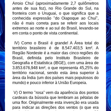
Arroio Chuí (aproximadamente 2,7 quilômetros
antes de sua foz), no Rio Grande do Sul, na
fronteira com o Uruguai, o que significa que a
conhecida expressão "do Oiapoque ao Chuí",
não é mais correta para se referir aos locais
extremos ao norte e ao sul do Brasil, levando-se
em conta o ponto de vista continental.
IV) Como o Brasil é grande! A Área total do
território brasileiro é de 8.547.403,5 km². A
Região Nordeste é a maior das cinco regiões do
Brasil, definida pelo Instituto Brasileiro de
Geografia e Estatística (IBGE), com uma área de
3.853.676,948 km², o que representa 45,25% do
território nacional, sendo esta área superior à
área da Índia (um dos países mais populosos do
mundo) e pouco inferior à União Europeia.
V) O termo "rosa" vem da aparência dos pontos
cardeais da bússola que lembram as pétalas de
uma flor. Originalmente esta invenção era usada
para indicar as direções dos ventos (o que era