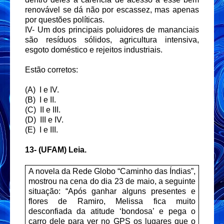
renovável se dá não por escassez, mas apenas
por questões políticas.
IV- Um dos principais poluidores de mananciais
são resíduos sólidos, agricultura intensiva,
esgoto doméstico e rejeitos industriais.
Estão corretos:
(A) I e IV.
(B) I e II.
(C) II e III.
(D) III e IV.
(E) I e III.
13-
(UFAM)
Leia.
A novela da Rede Globo “Caminho das Índias”,
mostrou na cena do dia 23 de maio, a seguinte
situação: “Após ganhar alguns presentes e
flores de Ramiro, Melissa fica muito
desconfiada da atitude ‘bondosa’ e pega o
carro dele para ver no GPS os lugares que o