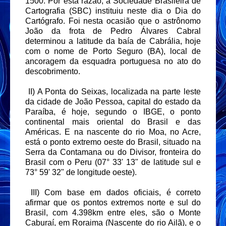
1500. Por esta razão, a Sociedade Brasileira de
Cartografia (SBC) instituiu neste dia o Dia do
Cartógrafo. Foi nesta ocasião que o astrônomo
João da frota de Pedro Álvares Cabral
determinou a latitude da baía de Cabrália, hoje
com o nome de Porto Seguro (BA), local de
ancoragem da esquadra portuguesa no ato do
descobrimento.
II) A Ponta do Seixas, localizada na parte leste
da cidade de João Pessoa, capital do estado da
Paraíba, é hoje, segundo o IBGE, o ponto
continental mais oriental do Brasil e das
Américas. E na nascente do rio Moa, no Acre,
está o ponto extremo oeste do Brasil, situado na
Serra da Contamana ou do Divisor, fronteira do
Brasil com o Peru (07° 33' 13" de latitude sul e
73° 59' 32" de longitude oeste).
III) Com base em dados oficiais, é correto
afirmar que os pontos extremos norte e sul do
Brasil, com 4.398km entre eles, são o Monte
Caburaí, em Roraima (Nascente do rio Ailã), e o