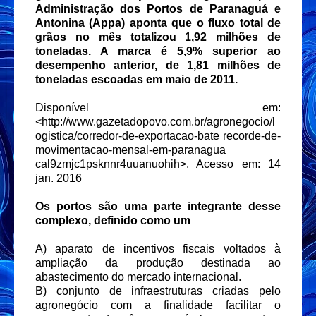
Administração dos Portos de Paranaguá e
Antonina (Appa) aponta que o fluxo total de
grãos no mês totalizou 1,92 milhões de
toneladas. A marca é 5,9% superior ao
desempenho anterior, de 1,81 milhões de
toneladas escoadas em maio de 2011.
Disponível em:
<http://www.gazetadopovo.com.br/agronegocio/l
ogistica/corredor-de-exportacao-bate recorde-de-
movimentacao-mensal-em-paranagua
cal9zmjc1psknnr4uuanuohih>. Acesso em: 14
jan. 2016
Os portos são uma parte integrante desse
complexo, definido como um
A) aparato de incentivos fiscais voltados à
ampliação da produção destinada ao
abastecimento do mercado internacional.
B) conjunto de infraestruturas criadas pelo
agronegócio com a finalidade facilitar o