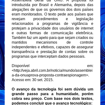
Assembleia Geral da ONU. A proposta foi
introduzida por Brasil e Alemanha, depois das
alegações de que os governos dos dois países
eram monitorados. O texto pede aos países que
revejam procedimentos e legislação
relacionados a programas de vigilância e
protejam a privacidade dos usuários de internet
e outras formas de comunicação eletrônica.
Também faz um apelo para que sejam criados ou
mantidos mecanismos de controle
independentes e efetivos, capazes de assegurar
transparência e prestação de contas sobre os
programas que interceptam dados pessoais.
Disponível em:
<http://veja.abril.com.br/noticia/mundo/assemblei
a-da-onuaprova-proposta-contraespionagem>.
Acesso em: 30 set. 2015.
O avanço da tecnologia foi sem dúvida um
grande passo para a humanidade, porém
cobra seu preço. Com base nos dois textos,
podemos concluir que o avanço tecnológico: