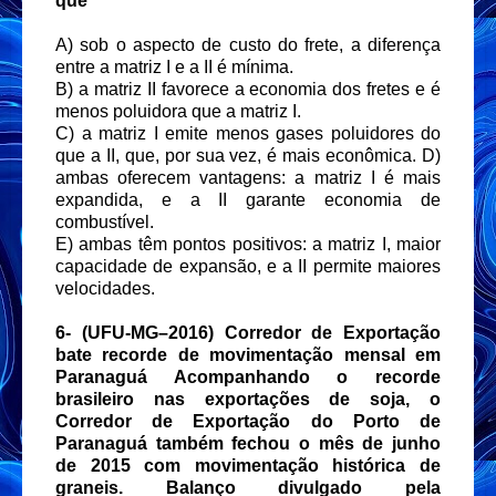
que
A) sob o aspecto de custo do frete, a diferença
entre a matriz I e a II é mínima.
B) a matriz II favorece a economia dos fretes e é
menos poluidora que a matriz I.
C) a matriz I emite menos gases poluidores do
que a II, que, por sua vez, é mais econômica. D)
ambas oferecem vantagens: a matriz I é mais
expandida, e a II garante economia de
combustível.
E) ambas têm pontos positivos: a matriz I, maior
capacidade de expansão, e a II permite maiores
velocidades.
6-
(UFU-MG–2016) Corredor de Exportação
bate recorde de movimentação mensal em
Paranaguá Acompanhando o recorde
brasileiro nas exportações de soja, o
Corredor de Exportação do Porto de
Paranaguá também fechou o mês de junho
de 2015 com movimentação histórica de
graneis. Balanço divulgado pela