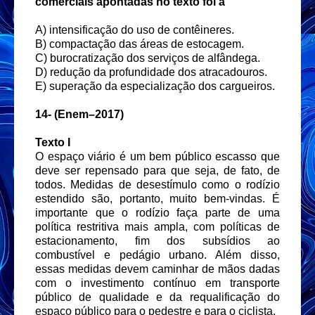
comerciais apontadas no texto foi a
A) intensificação do uso de contêineres.
B) compactação das áreas de estocagem.
C) burocratização dos serviços de alfândega.
D) redução da profundidade dos atracadouros.
E) superação da especialização dos cargueiros.
14-
(Enem–2017)
Texto I
O espaço viário é um bem público escasso que
deve ser repensado para que seja, de fato, de
todos. Medidas de desestímulo como o rodízio
estendido são, portanto, muito bem-vindas. É
importante que o rodízio faça parte de uma
política restritiva mais ampla, com políticas de
estacionamento, fim dos subsídios ao
combustível e pedágio urbano. Além disso,
essas medidas devem caminhar de mãos dadas
com o investimento contínuo em transporte
público de qualidade e da requalificação do
espaço público para o pedestre e para o ciclista.