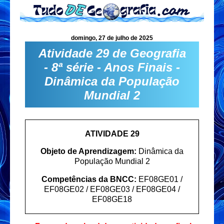
domingo, 27 de julho de 2025
Atividade 29 de Geografia
- 8ª série - Anos Finais -
Dinâmica da População
Mundial 2
ATIVIDADE 29
Objeto de Aprendizagem:
Dinâmica da
População Mundial 2
Competências da BNCC:
EF08GE01 /
EF08GE02 / EF08GE03 / EF08GE04 /
EF08GE18