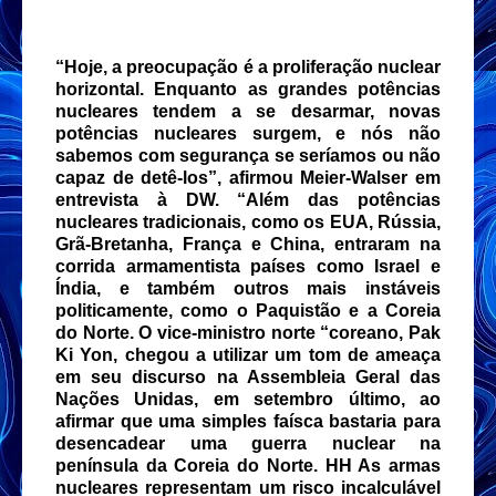
“Hoje, a preocupação é a proliferação nuclear
horizontal. Enquanto as grandes potências
nucleares tendem a se desarmar, novas
potências nucleares surgem, e nós não
sabemos com segurança se seríamos ou não
capaz de detê-los”, afirmou Meier-Walser em
entrevista à DW. “Além das potências
nucleares tradicionais, como os EUA, Rússia,
Grã-Bretanha, França e China, entraram na
corrida armamentista países como Israel e
Índia, e também outros mais instáveis
politicamente, como o Paquistão e a Coreia
do Norte. O vice-ministro norte “coreano, Pak
Ki Yon, chegou a utilizar um tom de ameaça
em seu discurso na Assembleia Geral das
Nações Unidas, em setembro último, ao
afirmar que uma simples faísca bastaria para
desencadear uma guerra nuclear na
península da Coreia do Norte. HH As armas
nucleares representam um risco incalculável