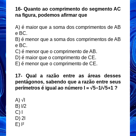
16-
Quanto ao comprimento do segmento AC
na figura, podemos afirmar que
A) é maior que a soma dos comprimentos de AB
e BC.
B) é menor que a soma dos comprimentos de AB
e BC.
C) é menor que o comprimento de AB.
D) é maior que o comprimento de CE.
E) é menor que o comprimento de CE.
17-
Qual a razão entre as áreas desses
pentágonos, sabendo que a razão entre seus
perímetros
é igual ao número l =
√
5−1/
√
5+1 ?
A) √l
B) l/2
C) l
D) 2l
E) l²