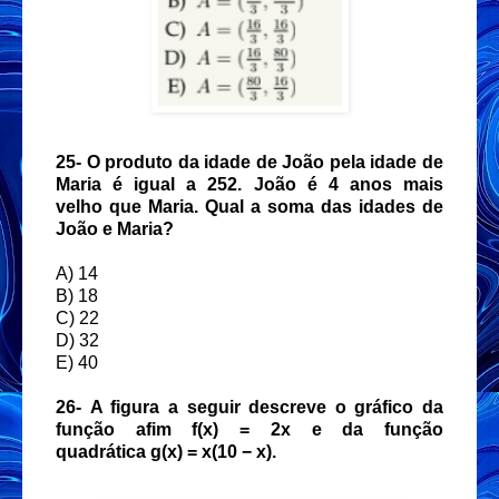
25-
O produto da idade de João pela idade de
Maria é igual a 252. João é 4 anos mais
velho que Maria. Qual a soma das idades de
João e Maria?
A) 14
B) 18
C) 22
D) 32
E) 40
26-
A figura a seguir descreve o gráfico da
função afim f(x) = 2x e da função
quadrática g(x) = x(10 − x).