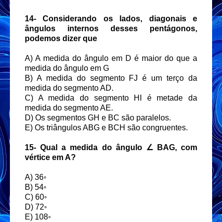
14-
Considerando os lados, diagonais e
ângulos internos desses pentágonos,
podemos dizer que
A) A medida do ângulo em D é maior do que a
medida do ângulo em G
B) A medida do segmento FJ é um terço da
medida do segmento AD.
C) A medida do segmento HI é metade da
medida do segmento AE.
D) Os segmentos GH e BC são paralelos.
E) Os triângulos ABG e BCH são congruentes.
15-
Qual a medida do ângulo ∠ BAG, com
vértice em A?
A) 36◦
B) 54◦
C) 60◦
D) 72◦
E) 108◦