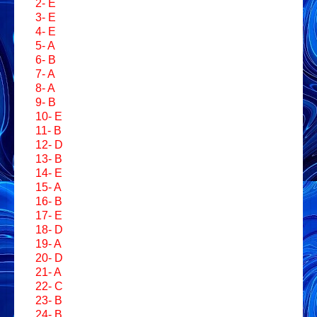
2- E
3- E
4- E
5- A
6- B
7- A
8- A
9- B
10- E
11- B
12- D
13- B
14- E
15- A
16- B
17- E
18- D
19- A
20- D
21- A
22- C
23- B
24- B