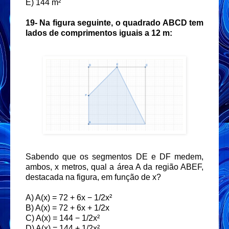
E) 144 m²
19-
Na figura seguinte, o quadrado ABCD tem
lados de comprimentos iguais a 12 m:
Sabendo que os segmentos DE e DF medem,
ambos, x metros, qual a área A da região ABEF,
destacada na figura, em função de x?
A) A(x) = 72 + 6x − 1/2x²
B) A(x) = 72 + 6x + 1/2x
C) A(x) = 144 − 1/2x²
D) A(x) = 144 + 1/2x²