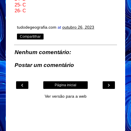
25- C
26- C
tudodegeografia.com
at
outubro 26, 2023
Compartilhar
Nenhum comentário:
Postar um comentário
‹
›
Página inicial
Ver versão para a web