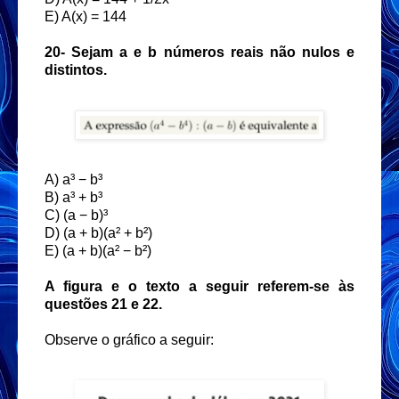
E) A(x) = 144
20- Sejam a e b números reais não nulos e
distintos.
A) a³ − b³
B) a³ + b³
C) (a − b)³
D) (a + b)(a² + b²)
E) (a + b)(a² − b²)
A figura e o texto a seguir referem-se às
questões 21 e 22.
Observe o gráfico a seguir: