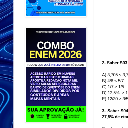
2- Saber S03
A) 3,705 < 3,
B) 4/6 < 5/7
C) 1/7 > 1/5
D) 12,5% > 1
E) 12/30 > 3/
3- Saber S0
27,5% de eta