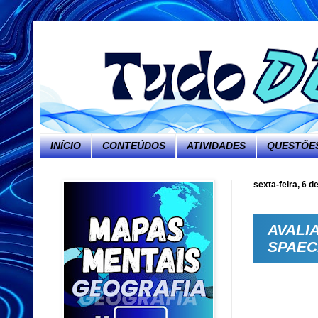
INÍCIO
CONTEÚDOS
ATIVIDADES
QUESTÕES
sexta-feira, 6 d
AVALI
SPAEC