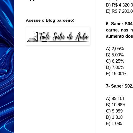
D) R$ 4 320,
E) R$ 7 200,0
Acesse o Blog parceiro:
6- Saber S0
carne, nas
m
aumento dos
A) 2,05%
B) 5,00%
C) 6,25%
D) 7,00%
E) 15,00%
7- Saber S02
A) 99 101
B) 10 989
C) 9 999
D) 1 818
E) 1 089