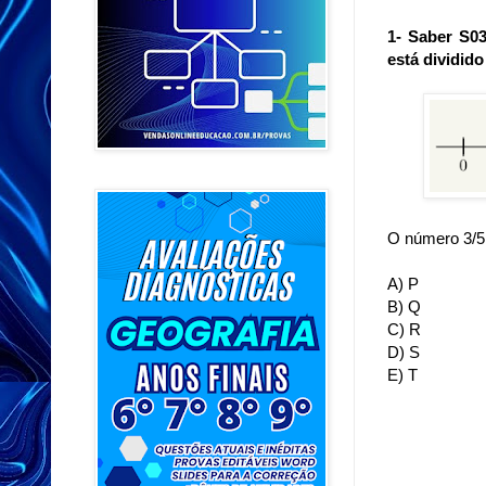
1- Saber S03
está dividi
O número 3/5
A) P
B) Q
C) R
D) S
E) T