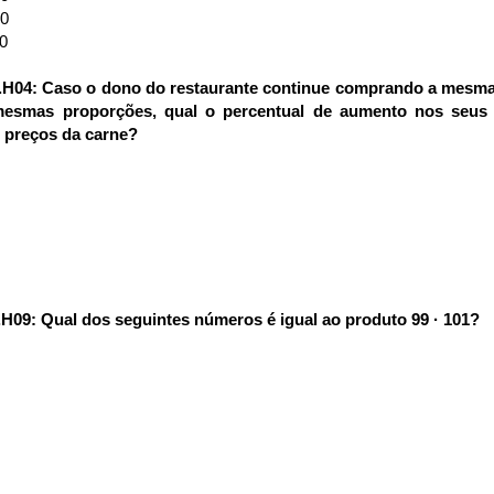
00
0
4.H04: Caso o dono do restaurante continue comprando a mesma
esmas proporções, qual o percentual de aumento nos seus
 preços da
carne?
.H09: Qual dos seguintes números é igual ao produto 99 · 101?