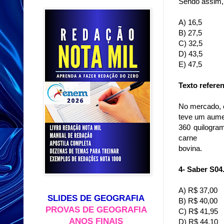
Sendo assim, 
A) 16,5
B) 27,5
C) 32,5
D) 43,5
E) 47,5
Texto referen
No mercado, o
teve um aume
360 quilogra
carne
bovina.
4- Saber S04
A) R$ 37,00
SLIDES DE GEOGRAFIA
B) R$ 40,00
PROVAS DE GEOGRAFIA
C) R$ 41,95
ANOS FINAIS
D) R$ 44,10