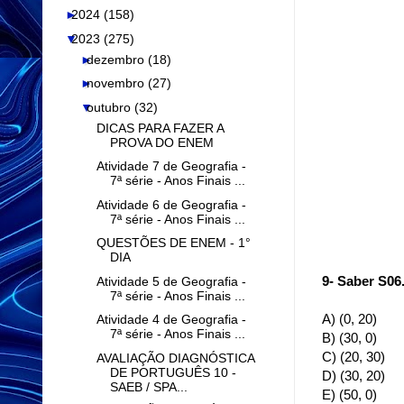
►
2024
(158)
▼
2023
(275)
►
dezembro
(18)
►
novembro
(27)
▼
outubro
(32)
DICAS PARA FAZER A
PROVA DO ENEM
Atividade 7 de Geografia -
7ª série - Anos Finais ...
Atividade 6 de Geografia -
7ª série - Anos Finais ...
QUESTÕES DE ENEM - 1°
DIA
9- Saber S06
Atividade 5 de Geografia -
7ª série - Anos Finais ...
A) (0, 20)
Atividade 4 de Geografia -
7ª série - Anos Finais ...
B) (30, 0)
C) (20, 30)
AVALIAÇÃO DIAGNÓSTICA
DE PORTUGUÊS 10 -
D) (30, 20)
SAEB / SPA...
E) (50, 0)