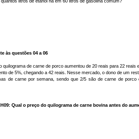
quantos litros de etanol há em 60 litros de gasolina comum?
te às questões 04 a 06
 quilograma de carne de porco aumentou de 20 reais para 22 reais e
nto de 5%, chegando a 42 reais. Nesse mercado, o dono de um res
mas de carne por semana, sendo que 2/5 são de carne de porco e
.H09: Qual o preço do quilograma de carne bovina antes do au