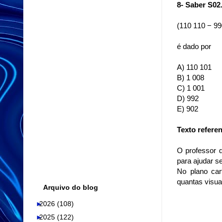
8- Saber S02
(110 110 − 99
é dado por
A) 110 101
B) 1 008
C) 1 001
D) 992
E) 902
Texto referen
O professor d
para
ajudar s
No plano car
quantas
visua
Arquivo do blog
►
2026
(108)
►
2025
(122)