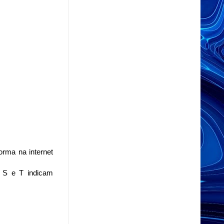
orma na internet
, S e T indicam