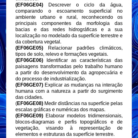
(EF06GE04)
Descrever o ciclo da água,
comparando o escoamento superficial no
ambiente urbano e rural, reconhecendo os
principais componentes da morfologia das
bacias e das redes hidrográficas e a sua
localização no modelado da superfície terrestre e
da cobertura vegetal.
(EF06GE05)
Relacionar padrões climáticos,
tipos de solo, relevo e formações vegetais.
(EF06GE06)
Identificar as características das
paisagens transformadas pelo trabalho humano
a partir do desenvolvimento da agropecuária e
do processo de industrialização.
(EF06GE07)
Explicar as mudanças na interação
humana com a natureza a partir do surgimento
das cidades.
(
EF06GE08)
Medir distâncias na superfície pelas
escalas gráficas e numéricas dos mapas.
(EF06GE09)
Elaborar modelos tridimensionais,
blocos-diagramas e perfis topográficos e de
vegetação, visando à representação de
elementos e estruturas da superfície terrestre.