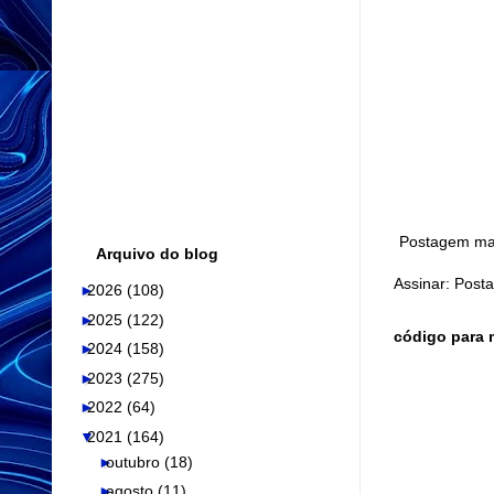
Postagem mai
Arquivo do blog
Assinar:
Posta
►
2026
(108)
►
2025
(122)
código para 
►
2024
(158)
►
2023
(275)
►
2022
(64)
▼
2021
(164)
►
outubro
(18)
►
agosto
(11)