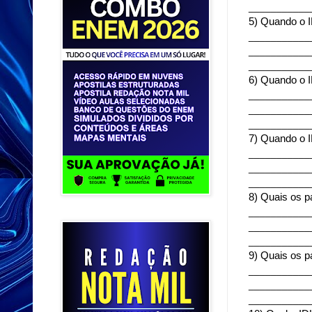
___________
5) Quando o 
___________
___________
___________
6) Quando o 
___________
___________
___________
7) Quando o 
___________
___________
___________
8) Quais os 
___________
___________
___________
9) Quais os 
___________
___________
___________