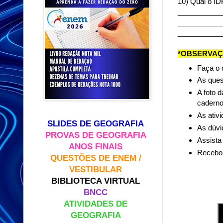
10) Qual o ID
___________
___________
___________
*OBSERVAÇ
Faça o 
As ques
A foto d
caderno
As ativ
SLIDES DE GEOGRAFIA
As dúvi
PROVAS DE GEOGRAFIA
Assista 
ANOS FINAIS
Recebo 
QUESTÕES DE ENEM /
VESTIBULAR
BIBLIOTECA VIRTUAL
BNCC
ATIVIDADES DE
GEOGRAFIA