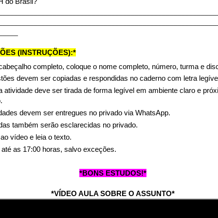
H do Brasil?
________________________________________________________
________________________________________________________
_____
ÕES (INSTRUÇÕES):*
cabeçalho completo, coloque o nome completo, número, turma e disci
tões devem ser copiadas e respondidas no caderno com letra legível
a atividade deve ser tirada de forma legível em ambiente claro e pró
.
idades devem ser entregues no privado via WhatsApp.
das também serão esclarecidas no privado.
ao vídeo e leia o texto.
até as 17:00 horas, salvo exceções.
*
BONS ESTUDOS!*
*VÍDEO AULA SOBRE O ASSUNTO*