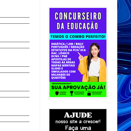
_____________
_____________
_____________
_____________
_____________
_____________
_____________
_____________
_____________
_____________