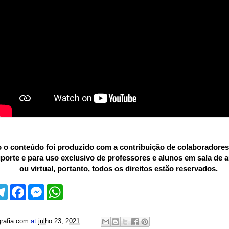
o conteúdo foi produzido com a contribuição de colaboradores
uporte e para uso exclusivo de professores e alunos em sala de au
ou virtual, portanto, todos os direitos estão reservados.
T
F
M
W
e
a
e
h
l
c
s
a
e
e
s
t
g
b
e
s
rafia.com
at
julho 23, 2021