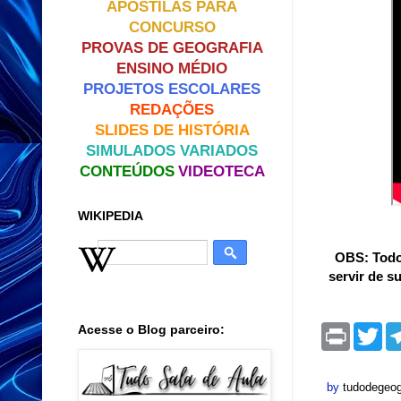
APOSTILAS PARA
CONCURSO
PROVAS DE GEOGRAFIA
ENSINO MÉDIO
PROJETOS ESCOLARES
REDAÇÕES
SLIDES DE HISTÓRIA
SIMULADOS VARIADOS
CONTEÚDOS
VIDEOTECA
WIKIPEDIA
OBS: Todo 
servir de s
Acesse o Blog parceiro:
P
T
r
w
i
i
n
t
t
t
by
tudodegeog