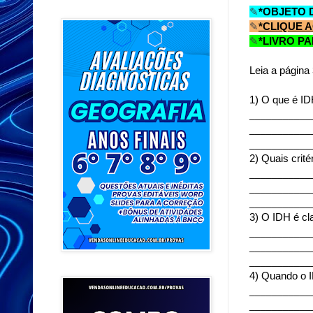
✎
*OBJETO 
✎
*CLIQUE 
✎
*LIVRO PA
Leia a página
1) O que é I
___________
___________
___________
2) Quais crit
___________
___________
___________
3) O IDH é cl
___________
___________
___________
4) Quando o 
___________
___________