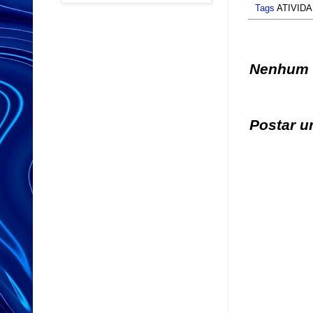
e
Tags
ATIVIDA
r
Nenhum 
Postar u