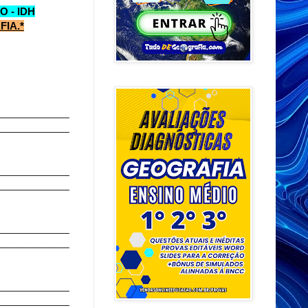
 - IDH
IA.*
_____________
_____________
_____________
_____________
_____________
_____________
_____________
_____________