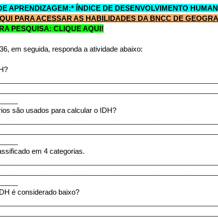
DE APRENDIZAGEM:* ÍNDICE DE DESENVOLVIMENTO HUMANO
AQUI PARA ACESSAR AS HABILIDADES DA BNCC DE GEOGRAF
RA PESQUISA: CLIQUE AQUI!
 36, em seguida, responda a atividade abaixo:
DH?
________________________________________________________
________________________________________________________
_____
érios são usados para calcular o IDH?
________________________________________________________
________________________________________________________
_____
assificado em 4 categorias.
________________________________________________________
________________________________________________________
_____
IDH é considerado baixo?
________________________________________________________
________________________________________________________