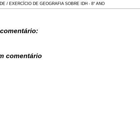
r
o
n
A
DE / EXERCÍCIO DE GEOGRAFIA SOBRE IDH - 8° ANO
a
o
g
p
m
k
e
p
r
comentário:
m comentário