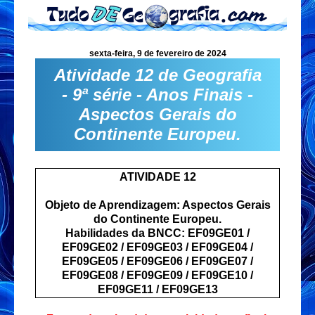
sexta-feira, 9 de fevereiro de 2024
Atividade 12 de Geografia
- 9ª série - Anos Finais -
Aspectos Gerais do
Continente Europeu.
ATIVIDADE 12
Objeto de Aprendizagem: Aspectos Gerais
do Continente Europeu.
Habilidades da BNCC: EF09GE01 /
EF09GE02 / EF09GE03 / EF09GE04 /
EF09GE05 / EF09GE06 / EF09GE07 /
EF09GE08 / EF09GE09 / EF09GE10 /
EF09GE11 / EF09GE13