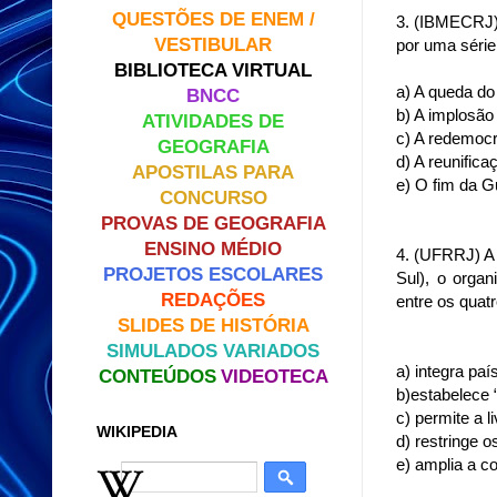
QUESTÕES DE ENEM /
3. (IBMECRJ)
VESTIBULAR
por uma séri
BIBLIOTECA VIRTUAL
a) A queda do
BNCC
b) A implosão
ATIVIDADES DE
c) A redemocr
GEOGRAFIA
d) A reunific
APOSTILAS PARA
e) O fim da Gu
CONCURSO
PROVAS DE GEOGRAFIA
ENSINO MÉDIO
4. (UFRRJ) A
PROJETOS ESCOLARES
Sul), o orga
REDAÇÕES
entre os quat
SLIDES DE HISTÓRIA
SIMULADOS VARIADOS
a) integra pa
CONTEÚDOS
VIDEOTECA
b)estabelece 
c) permite a l
WIKIPEDIA
d) restringe o
e) amplia a co