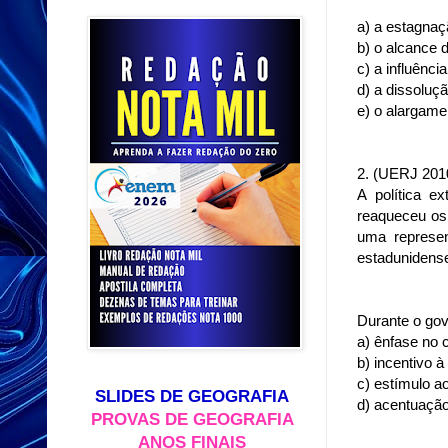
a) a estagnaç
b) o alcance d
c) a influênc
d) a dissoluçã
e) o alargame
2. (UERJ 201
A política e
reaqueceu os 
uma represen
estadunidens
Durante o gov
a) ênfase no 
b) incentivo à
c) estímulo a
SLIDES DE GEOGRAFIA
d) acentuação
PROVAS DE GEOGRAFIA
ANOS FINAIS