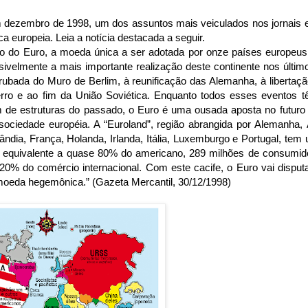
 dezembro de 1998, um dos assuntos mais veiculados nos jornais e
a europeia. Leia a notícia destacada a seguir.
o do Euro, a moeda única a ser adotada por onze países europeus 
ssivelmente a mais importante realização deste continente nos últi
rrubada do Muro de Berlim, à reunificação das Alemanha, à libertaç
erro e ao fim da União Soviética. Enquanto todos esses eventos 
de estruturas do passado, o Euro é uma ousada aposta no futuro
 sociedade européia. A “Euroland”, região abrangida por Alemanha, Á
ândia, França, Holanda, Irlanda, Itália, Luxemburgo e Portugal, tem
o) equivalente a quase 80% do americano, 289 milhões de consumid
20% do comércio internacional. Com este cacife, o Euro vai disput
oeda hegemônica.” (Gazeta Mercantil, 30/12/1998)