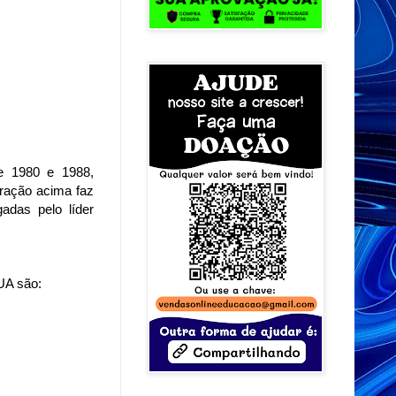
re 1980 e 1988,
tração acima faz
adas pelo líder
UA são: