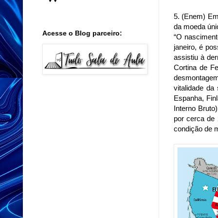
5. (Enem) Em
da moeda únic
Acesse o Blog parceiro:
“O nasciment
janeiro, é po
assistiu à de
Cortina de F
desmontagem 
vitalidade da
Espanha, Finl
Interno Brut
por cerca de 
condição de m