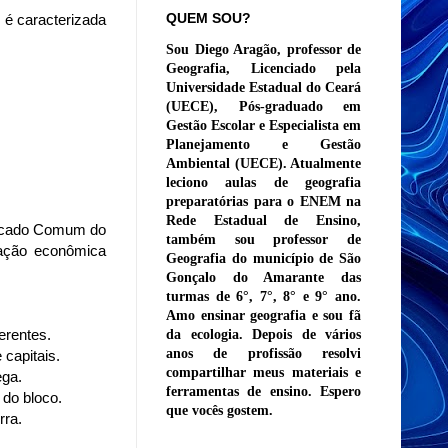
QUEM SOU?
é caracterizada
Sou Diego Aragão, professor de
Geografia, Licenciado pela
Universidade Estadual do Ceará
(UECE), Pós-graduado em
Gestão Escolar e Especialista em
Planejamento e Gestão
Ambiental (UECE). Atualmente
leciono aulas de geografia
preparatórias para o ENEM na
Rede Estadual de Ensino,
Mercado Comum do
também sou professor de
ração econômica
Geografia do município de São
Gonçalo do Amarante das
turmas de 6°, 7°, 8° e 9° ano.
Amo ensinar geografia e sou fã
erentes.
da ecologia. Depois de vários
anos de profissão resolvi
 capitais.
compartilhar meus materiais e
ega.
ferramentas de ensino. Espero
 do bloco.
que vocês gostem.
rra.