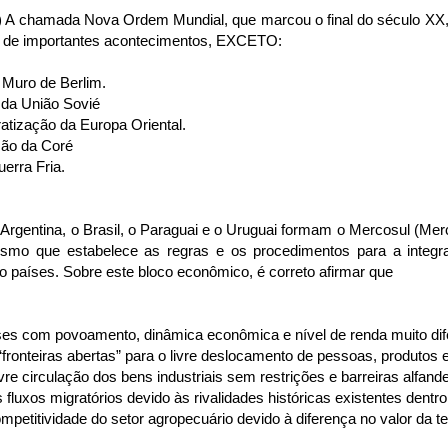
 A chamada Nova Ordem Mundial, que marcou o final do século XX, 
e de importantes acontecimentos, EXCETO:
 Muro de Berlim.
 da União Sovié
atização da Europa Oriental.
ação da Coré
erra Fria.
 Argentina, o Brasil, o Paraguai e o Uruguai formam o Mercosul (
nismo que estabelece as regras e os procedimentos para a integ
ro países. Sobre este bloco econômico, é correto afirmar que
íses com povoamento, dinâmica econômica e nível de renda muito dif
“fronteiras abertas” para o livre deslocamento de pessoas, produtos e
ivre circulação dos bens industriais sem restrições e barreiras alfand
s fluxos migratórios devido às rivalidades históricas existentes dentro
mpetitividade do setor agropecuário devido à diferença no valor da te