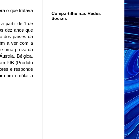
ra o que tratava
Compartilhe nas Redes
Sociais
a partir de 1 de
mos dez anos que
ão dos países da
têm a ver com a
 e uma prova da
ustria, Bélgica,
 um PIB (Produto
ores e responde
ar com o dólar a