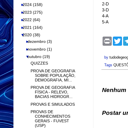
2-D
►
2024
(158)
3-D
►
2023
(275)
4-A
►
2022
(64)
5-A
►
2021
(164)
▼
2020
(38)
P
T
►
dezembro
(3)
r
w
i
i
►
novembro
(1)
n
t
▼
outubro
(19)
t
t
by
tudodegeog
e
QUIZZES
Tags
QUESTÕ
r
PROVA DE GEOGRAFIA
SOBRE POPULAÇÃO,
DEMOGRAFIA, MI...
PROVA DE GEOGRAFIA
Nenhum 
FÍSICA - RELEVO,
BACIAS HIDROGR...
PROVAS E SIMULADOS
PROVAS DE
Postar u
CONHECIMENTOS
GERAIS - FUVEST
(USP)