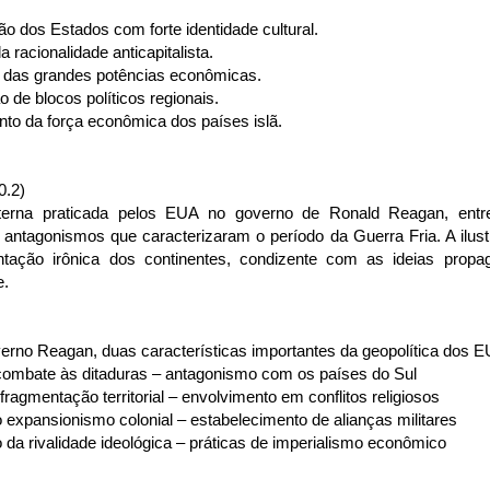
ão dos Estados com forte identidade cultural.
a racionalidade anticapitalista.
ia das grandes potências econômicas.
o de blocos políticos regionais.
nto da força econômica dos países islã.
0.2)
xterna praticada pelos EUA no governo de Ronald Reagan, ent
antagonismos que caracterizaram o período da Guerra Fria. A ilus
tação irônica dos continentes, condizente com as ideias propag
e.
erno Reagan, duas características importantes da geopolítica dos E
combate às ditaduras – antagonismo com os países do Sul
 fragmentação territorial – envolvimento em conflitos religiosos
o expansionismo colonial – estabelecimento de alianças militares
 da rivalidade ideológica – práticas de imperialismo econômico