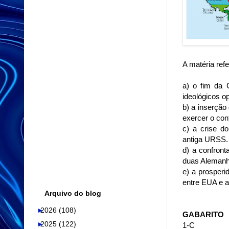
A matéria ref
a) o fim da 
ideológicos o
b) a inserção
exercer o con
c) a crise do
antiga URSS.
d) a confront
duas Alemanh
e) a prosperi
entre EUA e 
Arquivo do blog
►
2026
(108)
GABARITO
►
2025
(122)
1-C