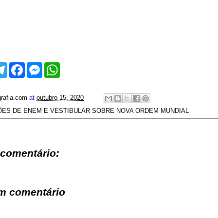
T
F
M
W
e
a
e
h
l
c
s
a
e
e
s
t
g
b
e
s
rafia.com
at
outubro 15, 2020
r
o
n
A
ES DE ENEM E VESTIBULAR SOBRE NOVA ORDEM MUNDIAL
a
o
g
p
m
k
e
p
r
comentário:
m comentário