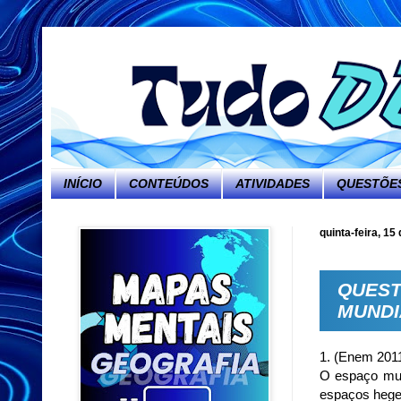
INÍCIO
CONTEÚDOS
ATIVIDADES
QUESTÕES
quinta-feira, 15
QUEST
MUNDI
1. (Enem 201
O espaço mun
espaços hege