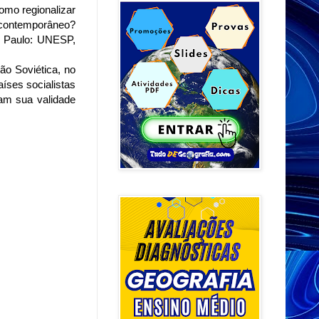
omo regionalizar
contemporâneo?
 Paulo: UNESP,
o Soviética, no
íses socialistas
ram sua validade