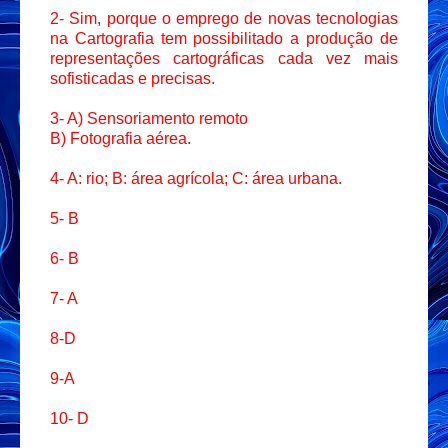
2- Sim, porque o emprego de novas tecnologias
na Cartografia tem possibilitado a produção de
representações cartográficas cada vez mais
sofisticadas e precisas.
3- A) Sensoriamento remoto
B) Fotografia aérea.
4- A: rio; B: área agrícola; C: área urbana.
5- B
6- B
7- A
8-D
9-A
10- D