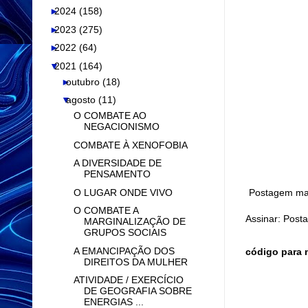
►
2024
(158)
►
2023
(275)
►
2022
(64)
▼
2021
(164)
►
outubro
(18)
▼
agosto
(11)
O COMBATE AO
NEGACIONISMO
COMBATE À XENOFOBIA
A DIVERSIDADE DE
PENSAMENTO
O LUGAR ONDE VIVO
Postagem mai
O COMBATE A
Assinar:
Posta
MARGINALIZAÇÃO DE
GRUPOS SOCIAIS
A EMANCIPAÇÃO DOS
código para 
DIREITOS DA MULHER
ATIVIDADE / EXERCÍCIO
DE GEOGRAFIA SOBRE
ENERGIAS ...