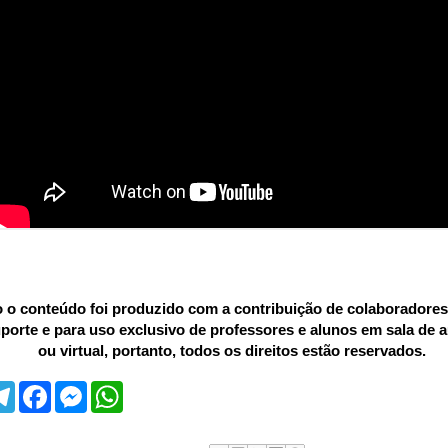
o conteúdo foi produzido com a contribuição de colaboradores
uporte e para uso exclusivo de professores e alunos em sala de au
ou virtual, portanto, todos os direitos estão reservados.
T
F
M
W
e
a
e
h
l
c
s
a
e
e
s
t