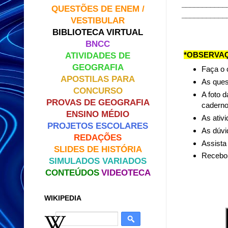
___________
QUESTÕES DE ENEM /
___________
VESTIBULAR
BIBLIOTECA VIRTUAL
BNCC
*OBSERVAÇ
ATIVIDADES DE
GEOGRAFIA
Faça o 
APOSTILAS PARA
As ques
CONCURSO
A foto d
PROVAS DE GEOGRAFIA
caderno
ENSINO MÉDIO
As ativ
PROJETOS ESCOLARES
As dúvi
REDAÇÕES
Assista 
SLIDES DE HISTÓRIA
Recebo 
SIMULADOS VARIADOS
CONTEÚDOS
VIDEOTECA
WIKIPEDIA