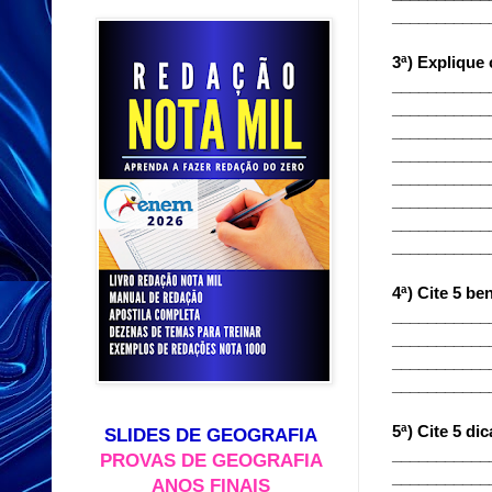
___________
3ª) Explique 
___________
___________
___________
___________
___________
___________
___________
___________
4ª) Cite 5 be
___________
___________
___________
___________
5ª) Cite 5 di
SLIDES DE GEOGRAFIA
___________
PROVAS DE GEOGRAFIA
___________
ANOS FINAIS