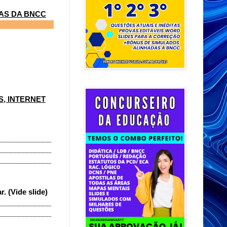
NAS DA BNCC
, INTERNET
_____________
_____________
_____________
. (Vide slide)
_____________
_____________
_____________