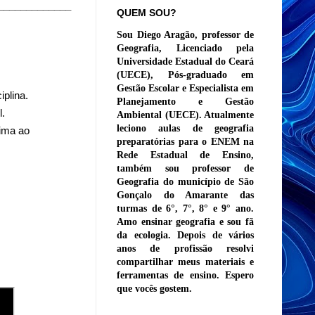
_____________
QUEM SOU?
Sou Diego Aragão, professor de
Geografia, Licenciado pela
Universidade Estadual do Ceará
(UECE), Pós-graduado em
Gestão Escolar e Especialista em
plina.
Planejamento e Gestão
.
Ambiental (UECE). Atualmente
leciono aulas de geografia
xima ao
preparatórias para o ENEM na
Rede Estadual de Ensino,
também sou professor de
Geografia do município de São
Gonçalo do Amarante das
turmas de 6°, 7°, 8° e 9° ano.
Amo ensinar geografia e sou fã
da ecologia. Depois de vários
anos de profissão resolvi
compartilhar meus materiais e
ferramentas de ensino. Espero
que vocês gostem.