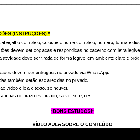
________________________________________________________
_______________________________
ÕES (INSTRUÇÕES):*
cabeçalho completo, coloque o nome completo, número, turma e disci
tões devem ser copiadas e respondidas no caderno com letra legível
a atividade deve ser tirada de forma legível em ambiente claro e pró
.
idades devem ser entregues no privado via WhatsApp.
das também serão esclarecidas no privado.
ao vídeo e leia o texto, se houver.
apenas no prazo estipulado, salvo exceções.
*
BONS ESTUDOS!*
VÍDEO AULA SOBRE O CONTEÚDO