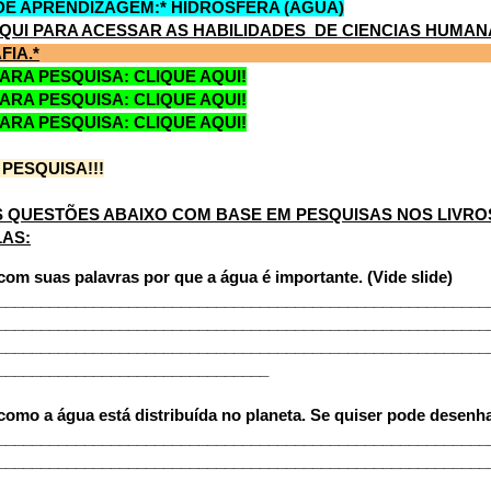
DE APRENDIZAGEM:* HIDROSFERA (ÁGUA)
AQUI PARA ACESSAR AS HABILIDADES DE CIENCIAS HUMA
IA.*
PARA PESQUISA: CLIQUE AQUI!
PARA PESQUISA: CLIQUE AQUI!
PARA PESQUISA: CLIQUE AQUI!
 PESQUISA!!!
S QUESTÕES ABAIXO COM BASE EM PESQUISAS NOS LIVROS
LAS:
com suas palavras por que a água é importante. (Vide slide)
________________________________________________________
________________________________________________________
________________________________________________________
_______________________________
como a água está distribuída no planeta. Se quiser pode desenhar
________________________________________________________
________________________________________________________
________________________________________________________