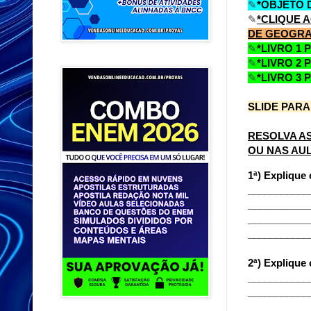
✎
*OBJETO 
✎
*CLIQUE 
DE GEOGRAF
✎
*LIVRO 1 
✎
*LIVRO 2 
✎
*LIVRO 3 
SLIDE PARA
RESOLVA A
OU NAS AU
1ª) Explique 
___________
___________
___________
___________
2ª) Explique 
___________
___________
___________