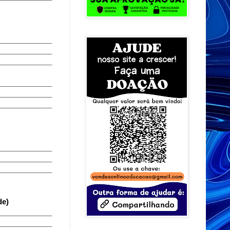
_____________
_____________
_____________
_____________
_____________
_____________
_____________
_____________
_____________
de)
_____________
_____________