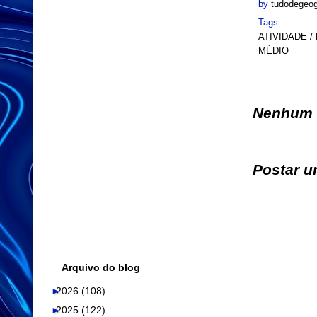
t
t
by
tudodegeog
e
Tags
r
ATIVIDADE 
MÉDIO
Nenhum 
Postar u
Arquivo do blog
►
2026
(108)
►
2025
(122)