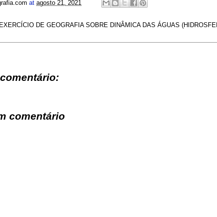
g
b
e
s
rafia.com
at
agosto 21, 2021
r
o
n
A
a
o
g
p
m
k
e
p
/ EXERCÍCIO DE GEOGRAFIA SOBRE DINÂMICA DAS ÁGUAS (HIDROSFER
r
comentário:
m comentário