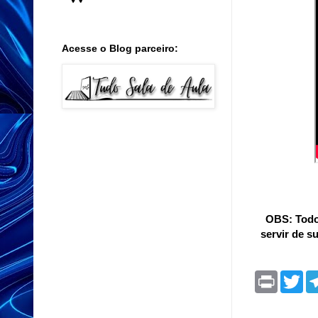
Acesse o Blog parceiro:
OBS: Todo 
servir de s
P
T
r
w
i
i
n
t