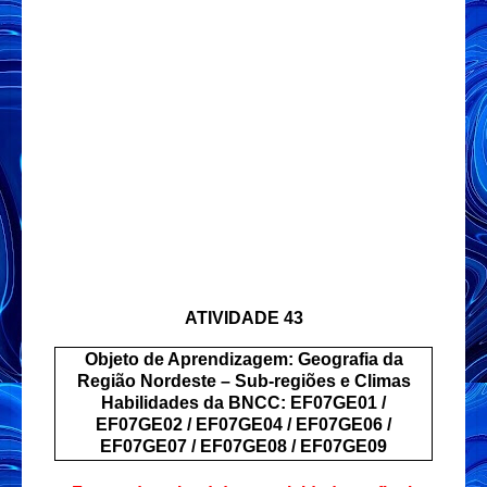
ATIVIDADE 43
Objeto de Aprendizagem: Geografia da
Região Nordeste – Sub-regiões e Climas
Habilidades da BNCC: EF07GE01 /
EF07GE02 / EF07GE04 / EF07GE06 /
EF07GE07 / EF07GE08 / EF07GE09