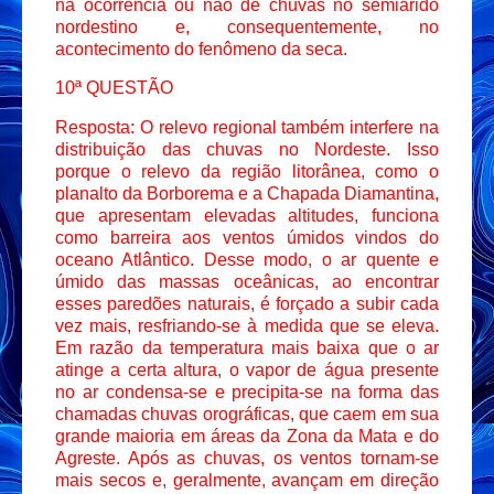
na ocorrência ou não de chuvas no semiárido
nordestino e, consequentemente, no
acontecimento do fenômeno da seca.
10ª QUESTÃO
Resposta: O relevo regional também interfere na
distribuição das chuvas no Nordeste. Isso
porque o relevo da região litorânea, como o
planalto da Borborema e a Chapada Diamantina,
que apresentam elevadas altitudes, funciona
como barreira aos ventos úmidos vindos do
oceano Atlântico. Desse modo, o ar quente e
úmido das massas oceânicas, ao encontrar
esses paredões naturais, é forçado a subir cada
vez mais, resfriando-se à medida que se eleva.
Em razão da temperatura mais baixa que o ar
atinge a certa altura, o vapor de água presente
no ar condensa-se e precipita-se na forma das
chamadas chuvas orográficas, que caem em sua
grande maioria em áreas da Zona da Mata e do
Agreste. Após as chuvas, os ventos tornam-se
mais secos e, geralmente, avançam em direção