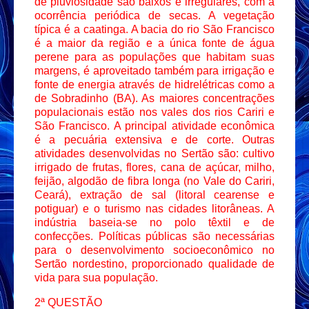
de pluviosidade são baixos e irregulares, com a
ocorrência periódica de secas. A vegetação
típica é a caatinga. A bacia do rio São Francisco
é a maior da região e a única fonte de água
perene para as populações que habitam suas
margens, é aproveitado também para irrigação e
fonte de energia através de hidrelétricas como a
de Sobradinho (BA). As maiores concentrações
populacionais estão nos vales dos rios Cariri e
São Francisco. A principal atividade econômica
é a pecuária extensiva e de corte. Outras
atividades desenvolvidas no Sertão são: cultivo
irrigado de frutas, flores, cana de açúcar, milho,
feijão, algodão de fibra longa (no Vale do Cariri,
Ceará), extração de sal (litoral cearense e
potiguar) e o turismo nas cidades litorâneas. A
indústria baseia-se no polo têxtil e de
confecções. Políticas públicas são necessárias
para o desenvolvimento socioeconômico no
Sertão nordestino, proporcionado qualidade de
vida para sua população.
2ª QUESTÃO