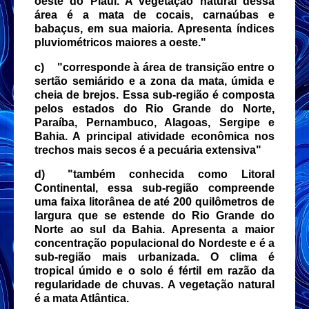
oeste do Piauí. A vegetação natural dessa
área é a mata de cocais, carnaúbas e
babaçus, em sua maioria. Apresenta índices
pluviométricos maiores a oeste."
c)
"corresponde à área de transição entre o
sertão semiárido e a zona da mata, úmida e
cheia de brejos. Essa sub-região é composta
pelos estados do Rio Grande do Norte,
Paraíba, Pernambuco, Alagoas, Sergipe e
Bahia. A principal atividade econômica nos
trechos mais secos é a pecuária extensiva"
d)
"também conhecida como Litoral
Continental, essa sub-região compreende
uma faixa litorânea de até 200 quilômetros de
largura que se estende do Rio Grande do
Norte ao sul da Bahia. Apresenta a maior
concentração populacional do Nordeste e é a
sub-região mais urbanizada. O clima é
tropical úmido e o solo é fértil em razão da
regularidade de chuvas. A vegetação natural
é a mata Atlântica.